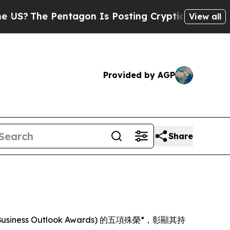
The Pentagon Is Posting Cryptic Biblical Messa
View all
Provided by AGP
Share
usiness Outlook Awards) 的五項殊榮*，彰顯其持