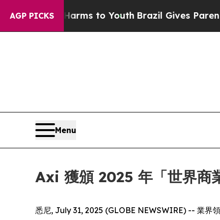
to Abate Harms to Youth
Brazil Gives Parents Soc
AGP PICKS
Menu
Axi 獲頒 2025 年「世
悉尼, July 31, 2025 (GLOBE NEWSWIRE) -