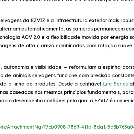
lvagens da EZVIZ é a infraestrutura exterior mais robust
se alternam automaticamente, as câmeras permanecem co
nologia AOV 2.0 e a flexibilidade movida por energia s
magens de alta clareza combinadas com rotação suave 
, autonomia e visibilidade — reformulam a espinha dors
 de animais selvagens funcione com precisão constant
da a linha de produtos. Desde a confiável
Lite Series
at
as baseadas nos mesmos princípios fundamentais, para
ndo o desempenho confiável pelo qual a EZVIZ é conheci
om/AttachmentNg/f7cb0908-7869-41fd-8da1-5a3b763a0