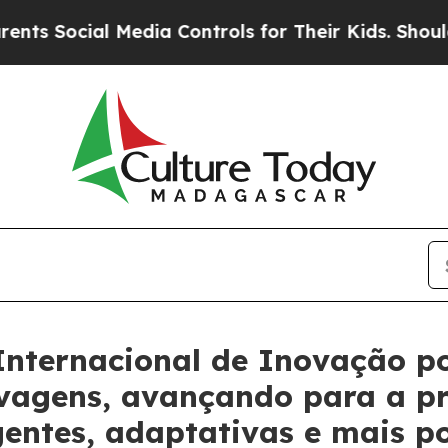
cial Media Controls for Their Kids. Should the US
nternacional de Inovação po
lvagens, avançando para a p
gentes, adaptativas e mais p