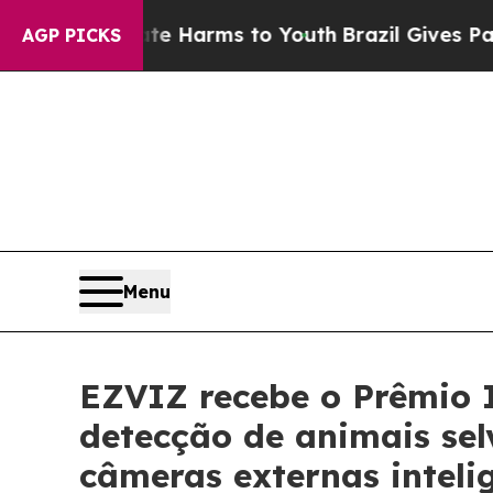
to Abate Harms to Youth
Brazil Gives Parents So
AGP PICKS
Menu
EZVIZ recebe o Prêmio I
detecção de animais se
câmeras externas inteli