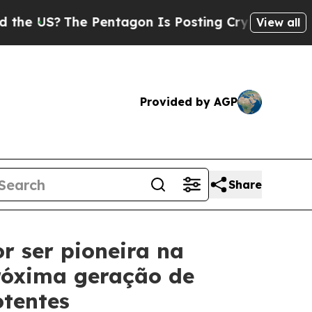
?
The Pentagon Is Posting Cryptic Biblical Messa
View all
Provided by AGP
Share
r ser pioneira na
róxima geração de
otentes