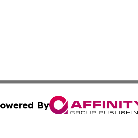
owered By
ubmit Press Release
Terms & Conditions
Copyright/DMCA