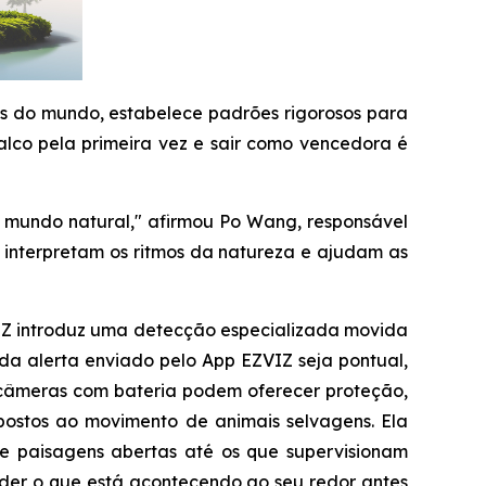
as do mundo, estabelece padrões rigorosos para
palco pela primeira vez e sair como vencedora é
 o mundo natural," afirmou Po Wang, responsável
 interpretam os ritmos da natureza e ajudam as
VIZ introduz uma detecção especializada movida
ada alerta enviado pelo App EZVIZ seja pontual,
as câmeras com bateria podem oferecer proteção,
postos ao movimento de animais selvagens. Ela
e paisagens abertas até os que supervisionam
nder o que está acontecendo ao seu redor antes