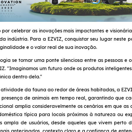
por celebrar as inovações mais impactantes e visionári
a indústria. Para a EZVIZ, conquistar seu lugar neste 
ginalidade e o valor real de sua inovação.
ologia se tornar uma ponte silenciosa entre as pessoas e
IZ. "Imaginamos um futuro onde os produtos inteligentes
nica dentro dela."
da atividade da fauna ao redor de áreas habitadas, a EZ
r a presença de animais em tempo real, garantindo que c
adicional amplia consideravelmente os cenários em que 
oméstica típica para locais próximos à natureza ou ex
 ampla de usuários, desde aqueles que vivem perto d
inais antecipados, contexto claro e a confiança de ente