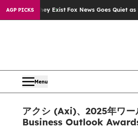
Proof They Exist
Fox News Goes Quiet as 'Maga M
AGP PICKS
Menu
アクシ (Axi)、2025年
Business Outlook Aw