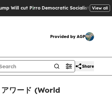
l cut Pirro
Democratic Socialists of America Pr
View all
Provided by AGP
Share
ワード (World