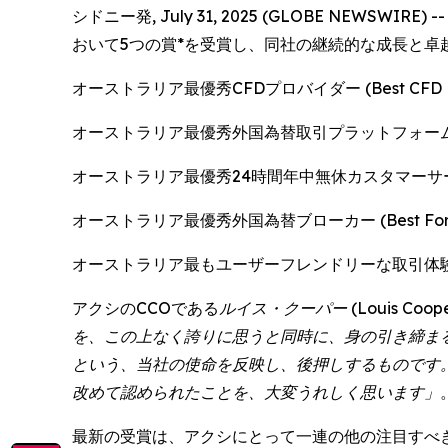
シドニー発, July 31, 2025 (GLOBE N
おいて5つの賞*を受賞し、同社の継続的な成長と
オーストラリア最優秀CFDプロバイダー (Best CFD Provi
オーストラリア最優秀外国為替取引プラットフォーム (Best For
オーストラリア最優秀24時間年中無休カスタマーサービスプロバイダー 
オーストラリア最優秀外国為替ブローカー (Best Forex Br
オーストラリア最もユーザーフレンドリーな取引体験 (Most User
アクシのCCOである
ルイス・クーパー (Louis 
を、この上なく誇りに思うと同時に、身の引き締ま
という、当社の使命を反映し、後押しするものです
改めて認められたことを、大変うれしく思います」
最新の受賞は、アクシにとって一連の他の注目すべ