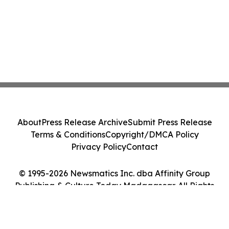
About
Press Release Archive
Submit Press Release
Terms & Conditions
Copyright/DMCA Policy
Privacy Policy
Contact
© 1995-2026 Newsmatics Inc. dba Affinity Group
Publishing & Culture Today Madagascar. All Rights
Reserved.
Cookie Settings / Your Privacy Choices