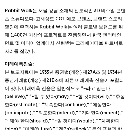
Rabbit Walk는 서울 강남 소재의 선도적인 3D 비주얼 콘텐
츠 스튜디오다. 고해상도 CGI, 데모 콘텐츠, 브랜드 스토리
텔링에 주력하는 Rabbit Walk는 여러 글로벌 브랜드를 위
해 1,400건 이상의 프로젝트를 진행하면서 한국 엔터테인
먼트 및 미디어 업계에서 신뢰받는 크리에이티브 파트너로
자리를 잡았다.
미래예측진술:
본 보도자료에는 1933년 증권법(개정) 제27A조 및 1934년
증권거래법(개정) 제21E조에 따른 미래예측 진술이 포함되
어 있다. 미래예측 진술은 일반적으로 “~라고 믿는다
(believe),” “~할 수 있다(may),” “~할 것이다(will),” “추정
한다(estimate),” “계속한다(continue),” “예상한다
(anticipate),” “의도한다(intend),” “기대한다(expect),”
“~해야 한다(should),” “~일 것이다(would),” “계획한다
(plan),” “미래(future),” “전망(outlook)” 등의 표현과 함